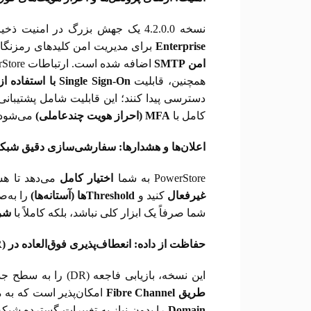
نسخه 4.2.0.0 یک جهش بزرگ در امنیت ذخیره‌سازی است که با سخت‌گیرانه‌ترین استانداردهای امنیتی همگام می‌شود. اکنون
Enterprise
برای مدیریت امن کلیدهای رمزنگار
امن
SMTP
اضافه شده است. ارتباطات PowerStore اکنون با
همچنین، قابلیت
Single Sign-On
با استفاده ا
دسترسی پیدا کنند؛ این قابلیت شامل پشتیبانی
کامل با
MFA (
احراز هویت چندعاملی)
می‌شود.
اعلان‌ها و هشدارها: سفارشی‌سازی دقیق شبک
PowerStore به شما
اختیار کامل
می‌دهد تا هش
غیرفعال
کنید و
Threshold
ها (آستانه‌ها)
شما صرفاً یک ابزار کلی نباشد، بلکه کاملاً با
شر
حفاظت از داده: انعطاف‌پذیری فوق‌العاده در
R)
این نسخه، بازیابی فاجعه (DR) را به سطح جدیدی می‌برد و گزینه‌های بیشتری برای محافظت از داده‌های حیاتی شما فراهم می‌کند. اکنون
طریق
Fibre Channel
امکان‌پذیر است که به مشتریان اجازه می‌ده
Domain
را بدون نیاز به تغییرات گسترده شبک