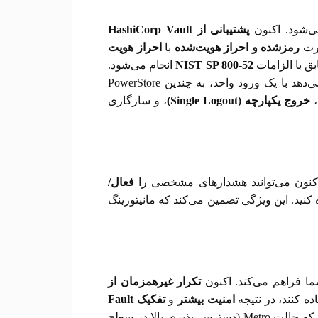
پشتیبانی از
HashiCorp Vault
ورت
رمزشده و احراز هویت‌شده
با
احراز هویت
ق با الزامات
NIST SP 800-52
انجام می‌شود.
اضافه شده است که به مدیران اجازه می‌دهد با یک ورود واحد، به چندین PowerStore
خروج یکپارچه (
Single Logout)
، و سازگاری
 اکنون می‌توانید هشدارهای مشخصی را
فعال/
نظیم نمایید، یا از اسکریپت svc_onv_customizing استفاده کنید. این ویژگی تضمین می‌کند که مانیتورینگ
تکرار غیرهمزمان از
امنیت بیشتر
و
تفکیک
Fault
اضافه شده است که حالت Metro (دسترسی‌پذیری بالا در سطح