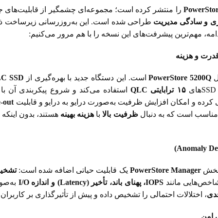
PowerStor
را منتشر کرده است؛ مجموعه‌ای چشمگیر از قابلیت‌های جدی
یری و سادگی مدیریت
طراحی شده است. این به‌روزرسانی زیرساخت ذخی
امه، مهم‌ترین پیشرفت‌های این نسخه را با هم مرور می‌کنیم:
قدرت و هزینه
ل
PowerStore 5200Q
است. این دستگاه جدید با بهره‌گیری از
C SSD
۱۵
ترابایتی
QLC
استفاده می‌کند و شروع پیکربندی آن با
e-out
 مناسب است که به دنبال
ظرفیت بالا
با
هزینه بهینه
Anomaly Det
 بخش
PowerStore Manager
یک قابلیت حیاتی اضافه شده است:
تشخیص
شاخص‌هایی مانند
IOPS
، پهنای باند، تأخیر (
Latency)
و اندازه
I/O
به‌ص
دی
، اختلالات احتمالی را تشخیص داده و پیش از تأثیرگذاری بر کاربران،
ق امن