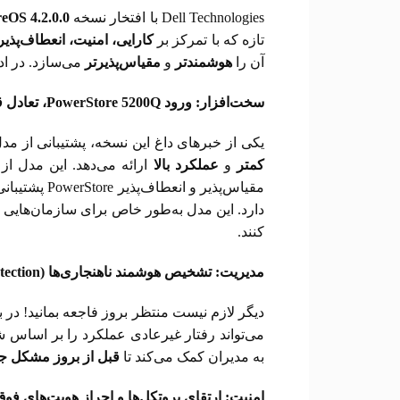
Dell Technologies با افتخار نسخه
eOS 4.2.0.0
تازه که با تمرکز بر
کارایی، امنیت، انعطاف‌پذ
آن را
هوشمندتر
و
مقیاس‌پذیرتر
می‌سازد. در اد
سخت‌افزار: ورود
PowerStore 5200Q
، تعادل 
یکی از خبرهای داغ این نسخه، پشتیبانی از مد
کمتر
و
عملکرد بالا
ارائه می‌دهد. این مدل از SSDهای
مقیاس‌پذیر و انعطاف‌پذیر PowerStore پشتیبانی کرده و امکان افزایش ظرفیت به‌صورت درایو به درایو و قابلیت
دارد. این مدل به‌طور خاص برای سازمان‌هایی
کنند.
مدیریت: تشخیص هوشمند ناهنجاری‌ها (
ection)
دیگر لازم نیست منتظر بروز فاجعه بمانید! در
می‌تواند رفتار غیرعادی عملکرد را بر اساس 
به مدیران کمک می‌کند تا
قبل از بروز مشکل ج
امنیت: ارتقای پروتکل‌ها و احراز هویت‌های فو