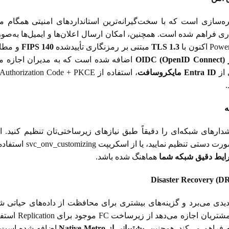
ی فراهم شده است. همچنین، امکان ارسال اعلان‌ها و ایمیل‌ها به‌ص
TLS 1.3
مبتنی بر رمزنگاری تأییدشده
FIPS 140
و مطاب
ز
OIDC (OpenID Connect)
 از
Entra ID
مایکروسافت
، استفاده از Authorization Code + PKCE،
ه
دارهای شبکه‌ای را دقیقاً طبق نیازهای زیرساختی‌تان تنظیم کنید.
را به‌صورت دستی ت
ایط دقیق شبکه شما
هماهنگ شده باشد.
Disaster Recovery (D
د از زیرساخت FC موجود برای Replication استفاده کنند، در نتیجه
ه فراهم می‌کند. همچنین،
پشتیبانی از
Native Metro