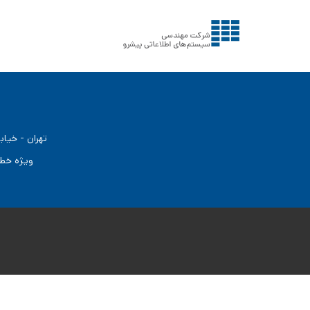
تهران - خیابان شهید مطهری - ابتدای سلیمان خاطر - نبش اصلی پور ساختمان امیراتابک پلاک ١٣٠ طبقه ٧
info@pds.co.ir:ایـمـیـل com