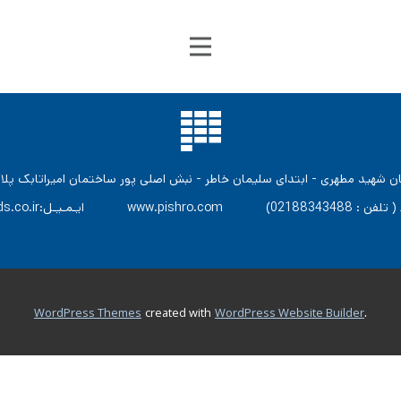
www.pishro. (ویژه خط ( تلفن :
02188343488
.
WordPress Themes
created with
WordPress Website Builder