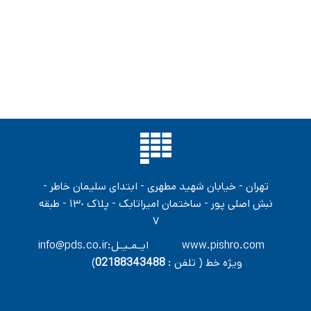
تهران - خیابان شهید مطهری - ابتدای سلیمان خاطر -
نبش اصلی پور - ساختمان امیراتابک - پلاک ١٣٠ - طبقه
٧
info@pds.co.ir:ایـمـیـل www.pishro.com
(ویژه خط ( تلفن :
02188343488